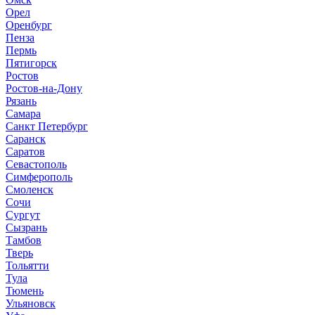
Орел
Оренбург
Пенза
Пермь
Пятигорск
Ростов
Ростов-на-Дону
Рязань
Самара
Санкт Петербург
Саранск
Саратов
Севастополь
Симферополь
Смоленск
Сочи
Сургут
Сызрань
Тамбов
Тверь
Тольятти
Тула
Тюмень
Ульяновск