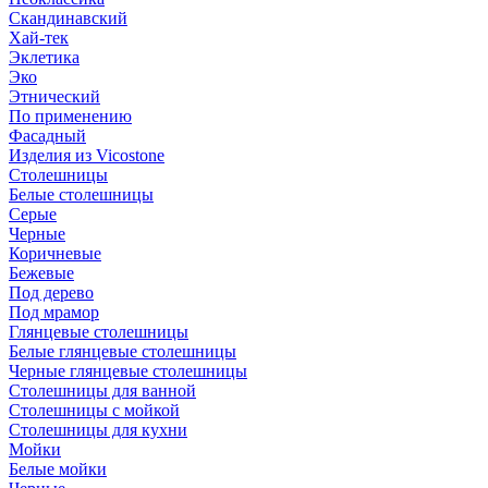
Скандинавский
Хай-тек
Эклетика
Эко
Этнический
По применению
Фасадный
Изделия из Vicostone
Столешницы
Белые столешницы
Серые
Черные
Коричневые
Бежевые
Под дерево
Под мрамор
Глянцевые столешницы
Белые глянцевые столешницы
Черные глянцевые столешницы
Столешницы для ванной
Столешницы с мойкой
Столешницы для кухни
Мойки
Белые мойки