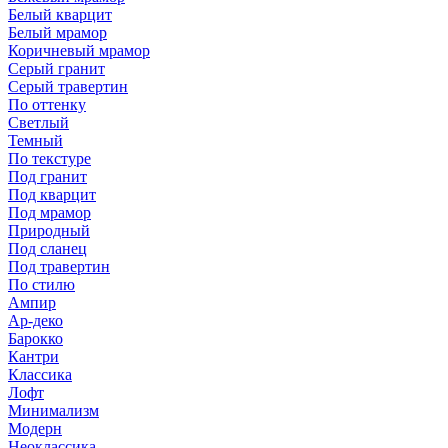
Белый кварцит
Белый мрамор
Коричневый мрамор
Серый гранит
Серый травертин
По оттенку
Светлый
Темный
По текстуре
Под гранит
Под кварцит
Под мрамор
Природный
Под сланец
Под травертин
По стилю
Ампир
Ар-деко
Барокко
Кантри
Классика
Лофт
Минимализм
Модерн
Неоклассика