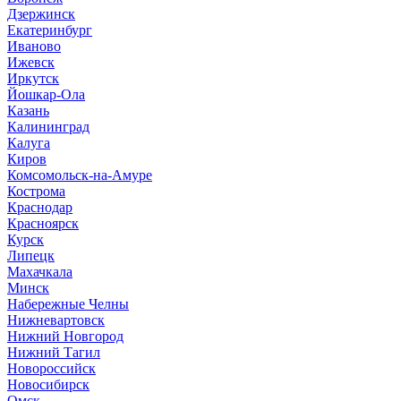
Дзержинск
Екатеринбург
Иваново
Ижевск
Иркутск
Йошкар-Ола
Казань
Калининград
Калуга
Киров
Комсомольск-на-Амуре
Кострома
Краснодар
Красноярск
Курск
Липецк
Махачкала
Минск
Набережные Челны
Нижневартовск
Нижний Новгород
Нижний Тагил
Новороссийск
Новосибирск
Омск