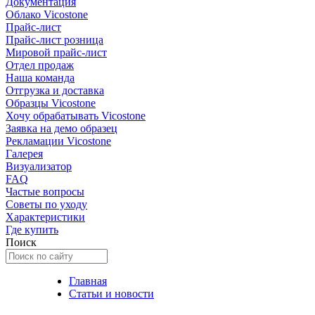
Документация
Облако Vicostone
Прайс-лист
Прайс-лист розница
Мировой прайс-лист
Отдел продаж
Наша команда
Отгрузка и доставка
Образцы Vicostone
Хочу обрабатывать Vicostone
Заявка на демо образец
Рекламации Vicostone
Галерея
Визуализатор
FAQ
Частые вопросы
Советы по уходу
Характеристики
Где купить
Поиск
Главная
Статьи и новости