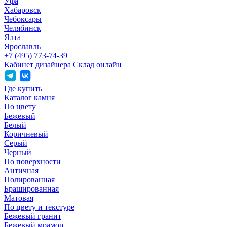
Уфа
Хабаровск
Чебоксары
Челябинск
Ялта
Ярославль
+7 (495) 773-74-39
Кабинет дизайнера
Склад онлайн
Где купить
Каталог камня
По цвету
Бежевый
Белый
Коричневый
Серый
Черный
По поверхности
Античная
Полированная
Брашированная
Матовая
По цвету и текстуре
Бежевый гранит
Бежевый мрамор