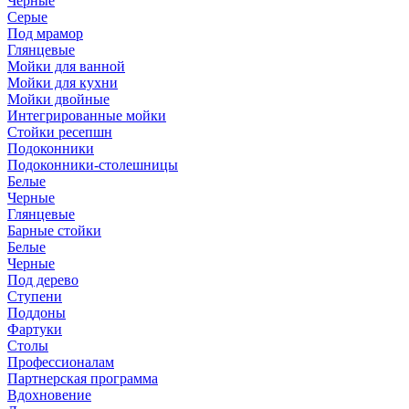
Черные
Серые
Под мрамор
Глянцевые
Мойки для ванной
Мойки для кухни
Мойки двойные
Интегрированные мойки
Стойки ресепшн
Подоконники
Подоконники-столешницы
Белые
Черные
Глянцевые
Барные стойки
Белые
Черные
Под дерево
Ступени
Поддоны
Фартуки
Столы
Профессионалам
Партнерская программа
Вдохновение