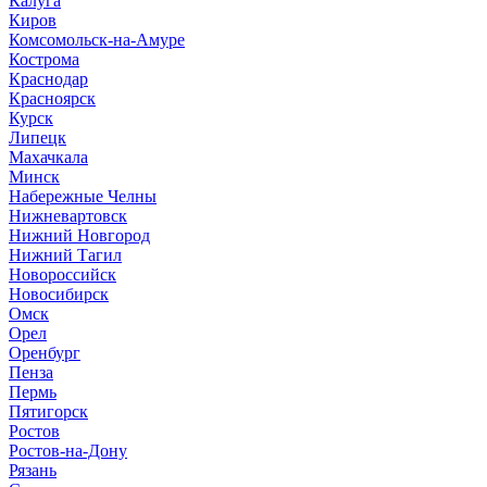
Калуга
Киров
Комсомольск-на-Амуре
Кострома
Краснодар
Красноярск
Курск
Липецк
Махачкала
Минск
Набережные Челны
Нижневартовск
Нижний Новгород
Нижний Тагил
Новороссийск
Новосибирск
Омск
Орел
Оренбург
Пенза
Пермь
Пятигорск
Ростов
Ростов-на-Дону
Рязань