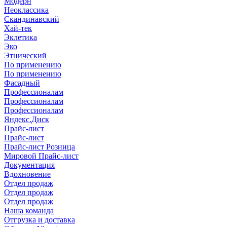
Модерн
Неоклассика
Скандинавский
Хай-тек
Эклетика
Эко
Этнический
По применению
По применению
Фасадный
Профессионалам
Профессионалам
Профессионалам
Яндекс.Диск
Прайс-лист
Прайс-лист
Прайс-лист Розница
Мировой Прайс-лист
Документация
Вдохновение
Отдел продаж
Отдел продаж
Отдел продаж
Наша команда
Отгрузка и доставка