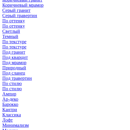
Коричневый мрамор
Серый гранит
Серый травертин
По оттенку
По оттенку
Светлый
Темный
По текстуре
По текстуре
Под гранит
Под кварцит
Под мрамор
Природный
Под сланец
Под травертин
По стилю
По стилю
Ампир
Ар-деко
Барокко
Кантри
Классика
Лофт
Минимализм