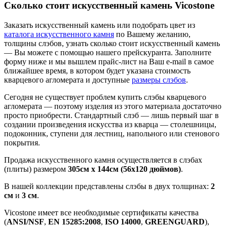
Сколько стоит искусственный камень Vicostone
Заказать искусственный камень или подобрать цвет из
каталога искусственного камня
по Вашему желанию,
толщины слэбов, узнать сколько стоит искусственный камень
— Вы можете с помощью нашего прейскуранта. Заполните
форму ниже и мы вышлем прайс-лист на Ваш e-mail в самое
ближайшее время, в котором будет указана стоимость
кварцевого агломерата и доступные
размеры слэбов
.
Сегодня не существует проблем купить слэбы кварцевого
агломерата — поэтому изделия из этого материала достаточно
просто приобрести. Стандартный слэб — лишь первый шаг в
создании произведения искусства из кварца — столешницы,
подоконник, ступени для лестниц, напольного или стенового
покрытия.
Продажа искусственного камня осуществляется в слэбах
(плиты) размером
305cм x 144cм (56х120 дюймов)
.
В нашей коллекции представлены слэбы в двух толщинах:
2
см
и
3 см
.
Vicostone имеет все необходимые сертификаты качества
(
ANSI/NSF
,
EN 15285:2008
,
ISO 14000
,
GREENGUARD
),