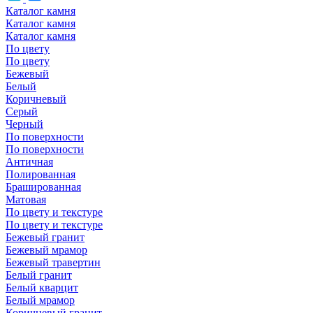
Каталог камня
Каталог камня
Каталог камня
По цвету
По цвету
Бежевый
Белый
Коричневый
Серый
Черный
По поверхности
По поверхности
Античная
Полированная
Брашированная
Матовая
По цвету и текстуре
По цвету и текстуре
Бежевый гранит
Бежевый мрамор
Бежевый травертин
Белый гранит
Белый кварцит
Белый мрамор
Коричневый гранит