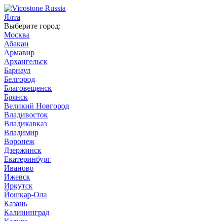
Ялта
Выберите город:
Москва
Абакан
Армавир
Архангельск
Барнаул
Белгород
Благовещенск
Брянск
Великий Новгород
Владивосток
Владикавказ
Владимир
Воронеж
Дзержинск
Екатеринбург
Иваново
Ижевск
Иркутск
Йошкар-Ола
Казань
Калининград