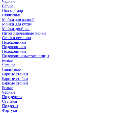
Черные
Серые
Под мрамор
Глянцевые
Мойки для ванной
Мойки для кухни
Мойки двойные
Интегрированные мойки
Стойки ресепшн
Подоконники
Подоконники
Подоконники
Подоконники-столешницы
Белые
Черные
Глянцевые
Барные стойки
Барные стойки
Барные стойки
Белые
Черные
Под дерево
Ступени
Поддоны
Фартуки